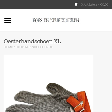
0 Artikelen - €0,00
Home
HKLIVING
Oesterhandschoen XL
HOME
/
OESTERHANDSCHOEN XL
Le Creuset
Tokyo design
Lenta Living
OXO
Koken