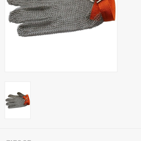
Op Tafel
Koffie & Thee
Lifestyle
Vroeger
Keukenspullen
Food
Boeken
Cadeaubon