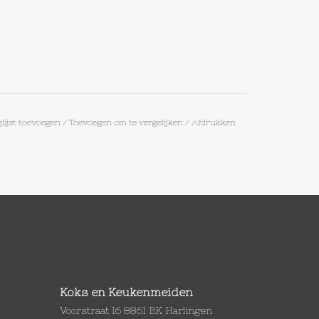
lijst toevoegen
/
Toevoegen om te vergelijken
/
Afdrukken
Koks en Keukenmeiden
Voorstraat 16 8861 BK Harlingen