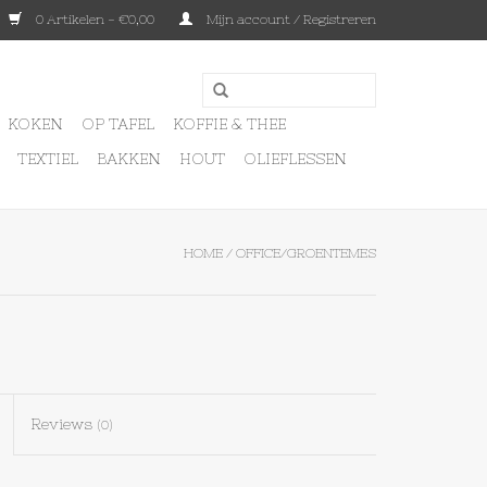
0 Artikelen - €0,00
Mijn account / Registreren
KOKEN
OP TAFEL
KOFFIE & THEE
TEXTIEL
BAKKEN
HOUT
OLIEFLESSEN
HOME
/
OFFICE/GROENTEMES
Reviews
(0)