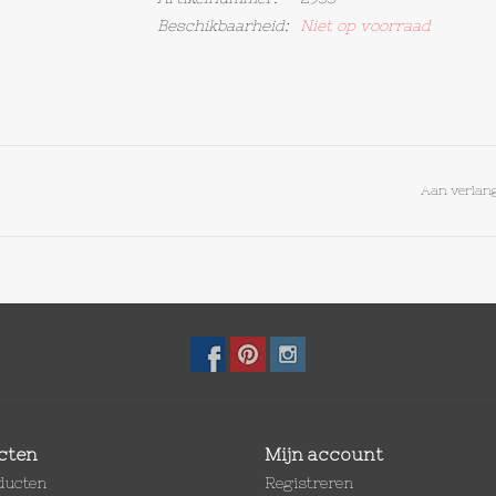
Beschikbaarheid:
Niet op voorraad
Aan verlang
cten
Mijn account
oducten
Registreren