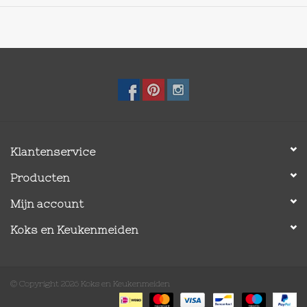
Belangrijkste kenmerken:
Voor het draaien, hakken en tillen van hamburgers, eieren,
gehakt, pannenkoeken en meer
Extra stevige maar flexibele kop
Comfortabele handgreep met antislip
Elegant slank design
Vaatwasserbestendig
Voor in rvs & stalen pannen of kaal gietijzer
Klantenservice
Lengte: 33cm
Producten
Mijn account
Koks en Keukenmeiden
© Copyright 2026 Koks en Keukenmeiden