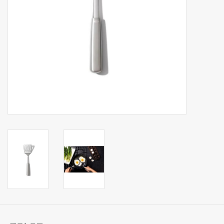
Op Tafel
Koffie & Thee
Lifestyle
Vroeger
Keukenspullen
Food
Boeken
Cadeaubon