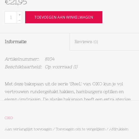
€21,95
Textiel
+
TOEVOEGEN AAN WINKELWAGEN
-
Bakken
Informatie
Reviews
(0)
Hout
Artikelnummer:
8104
Olieflessen
Beschikbaarheid:
Op voorraad
(1)
Met deze bakspaan uit de serie 'SteeL' van OXO kun je vol
vertrouwen rundergehakt hakken, hamburgers optillen en
eieren omdraaien. De slanke bakspaan heeft een extra stevige
kop die flexibel genoeg is om onder voedsel te schuiven, maar
sterk genoeg om de klus veilig te klaren. Bovendien heeft hij
OXO
een comfortabele roestvrijstalen greep met antislip die speciaal
Aan verlanglijst toevoegen
/
Toevoegen om te vergelijken
/
Afdrukken
voor je hand gemaakt lijkt. Na gebruik mag de bakspaan in de
vaatwasser.