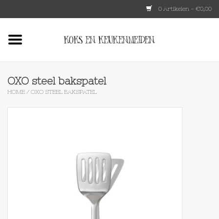
0 Artikelen - €0,00
Home
HKLIVING
OXO steel bakspatel
HOME
/
OXO STEEL BAKSPATEL
Le Creuset
Tokyo design
Lenta Living
OXO
Koken