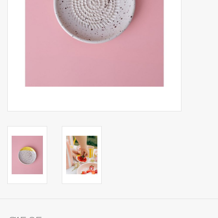
Op Tafel
Koffie & Thee
Lifestyle
Vroeger
Keukenspullen
Food
Boeken
Cadeaubon