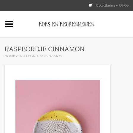
0 Artikelen - €0,00
Home
HKLIVING
RASPBORDJE CINNAMON
HOME
/
RASPBORDJE CINNAMON
Le Creuset
Tokyo design
Lenta Living
OXO
Koken