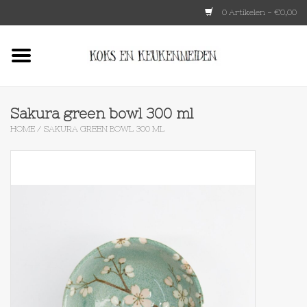
0 Artikelen - €0,00
Home
HKLIVING
Sakura green bowl 300 ml
HOME
/
SAKURA GREEN BOWL 300 ML
Le Creuset
Tokyo design
Lenta Living
OXO
Koken