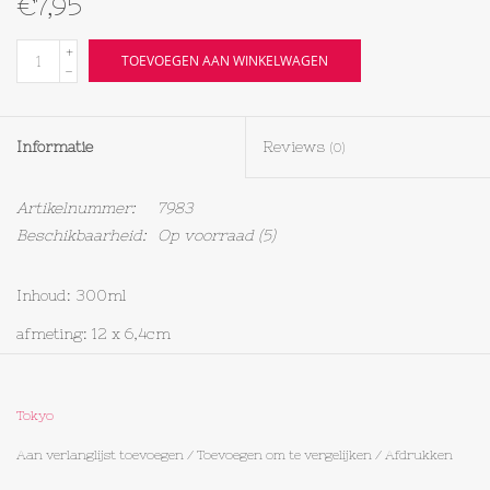
€7,95
Textiel
+
TOEVOEGEN AAN WINKELWAGEN
-
Bakken
Informatie
Reviews
(0)
Hout
Artikelnummer:
7983
Olieflessen
Beschikbaarheid:
Op voorraad
(5)
Inhoud: 300ml
afmeting: 12 x 6,4cm
porselein
Tokyo
Aan verlanglijst toevoegen
/
Toevoegen om te vergelijken
/
Afdrukken