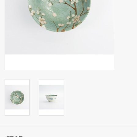
Op Tafel
Koffie & Thee
Lifestyle
Vroeger
Keukenspullen
Food
Boeken
Cadeaubon