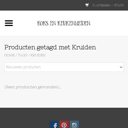
0 Artikelen - €0,00
Home
HKLIVING
Producten getagd met Kruiden
HOME
/
TAGS
/
KRUIDEN
Le Creuset
Tokyo design
Geen producten gevonden!...
Lenta Living
OXO
Koken