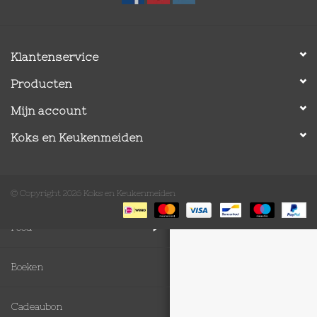
Op Tafel
Klantenservice
Koffie & Thee
Producten
Lifestyle
Mijn account
Koks en Keukenmeiden
Vroeger
Keukenspullen
© Copyright 2026 Koks en Keukenmeiden
Food
Boeken
Cadeaubon