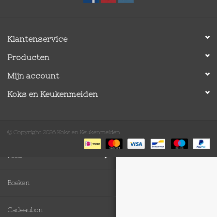
Op Tafel
Klantenservice
Koffie & Thee
Producten
Lifestyle
Mijn account
Koks en Keukenmeiden
Vroeger
Keukenspullen
© Copyright 2026 Koks en Keukenmeiden
Food
Boeken
Cadeaubon