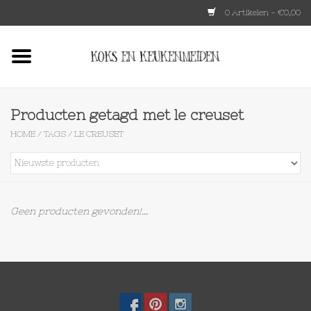
0 Artikelen - €0,00
Home
HKLIVING
Producten getagd met le creuset
HOME
/
TAGS
/
LE CREUSET
Le Creuset
Tokyo design
Geen producten gevonden!...
Lenta Living
OXO
Koken