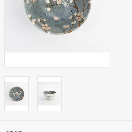
Op Tafel
Koffie & Thee
Lifestyle
Vroeger
Keukenspullen
Food
Boeken
Cadeaubon