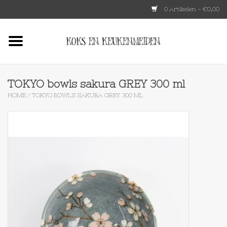
0 Artikelen - €0,00
Home
HKLIVING
TOKYO bowls sakura GREY 300 ml
HOME
/
TOKYO BOWLS SAKURA GREY 300 ML
Le Creuset
Tokyo design
Lenta Living
OXO
Koken