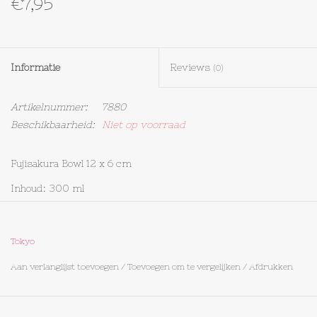
€7,95
Textiel
Informatie
Reviews
Bakken
(0)
Artikelnummer:
7880
Hout
Beschikbaarheid:
Niet op voorraad
Olieflessen
Fujisakura Bowl 12 x 6 cm
Inhoud: 300 ml
Materiaal: Porselein
Tokyo
Aan verlanglijst toevoegen
/
Toevoegen om te vergelijken
/
Afdrukken