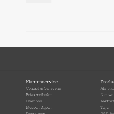
Klantenservice
Produ
Contact & Gegevens
Alle pr
Betaalmethoden
Nieuwe 
Over ons
Aanbie
Messen Slijpen
Tags
Disclaimer
RSS-fe