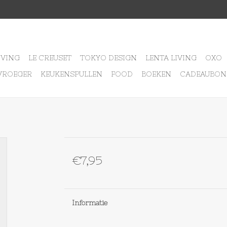
IVING
LE CREUSET
TOKYO DESIGN
LENTA LIVING
OXO
VROEGER
KEUKENSPULLEN
FOOD
BOEKEN
CADEAUBON
€7,95
Informatie