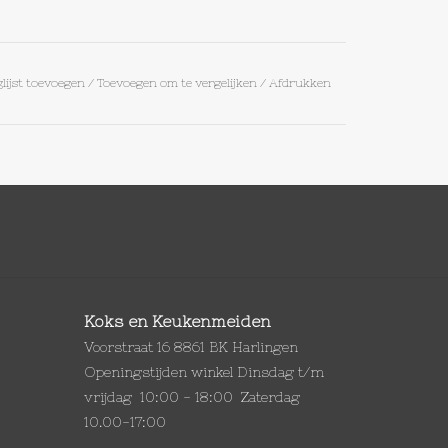
lijst toevoegen
/
Toevoegen om te vergelijken
/
Afdrukken
Koks en Keukenmeiden
Voorstraat 16 8861 BK Harlingen
Openingstijden winkel Dinsdag t/m
vrijdag 10:00 - 18:00 Zaterdag
10.00-17:00