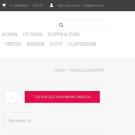
0 Artikelen - €0,00
Mijn account / Registreren
KOKEN
OP TAFEL
KOFFIE & THEE
TEXTIEL
BAKKEN
HOUT
OLIEFLESSEN
HOME
/
WIJNGLAS BORSTEL
+
TOEVOEGEN AAN WINKELWAGEN
-
Reviews
(0)