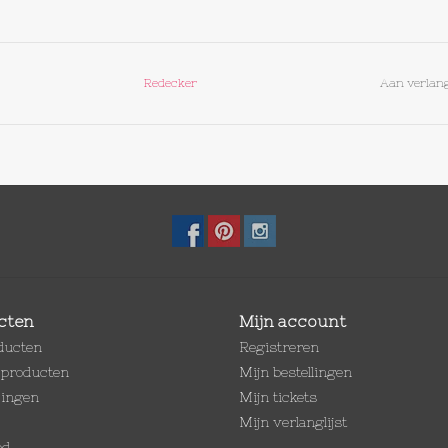
Redecker
Aan verlang
cten
Mijn account
oducten
Registreren
producten
Mijn bestellingen
dingen
Mijn tickets
Mijn verlanglijst
ed