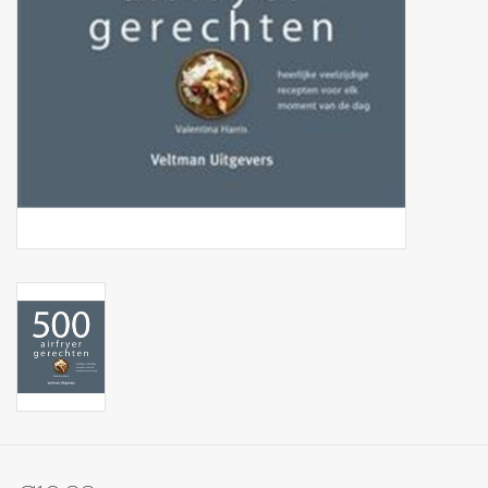
Op Tafel
Koffie & Thee
Lifestyle
Vroeger
Keukenspullen
Food
Boeken
Cadeaubon