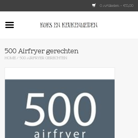
0 Artikelen - €0,00
Home
HKLIVING
500 Airfryer gerechten
HOME
/
500 AIRFRYER GERECHTEN
Le Creuset
Tokyo design
Lenta Living
OXO
Koken