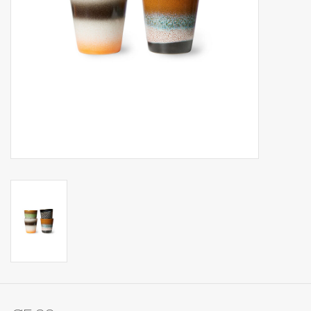
Op Tafel
Koffie & Thee
Lifestyle
Vroeger
Keukenspullen
Food
Boeken
Cadeaubon