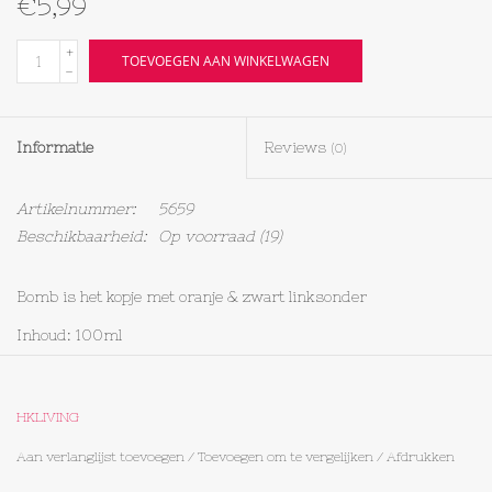
€5,99
Textiel
+
TOEVOEGEN AAN WINKELWAGEN
-
Bakken
Informatie
Reviews
(0)
Hout
Artikelnummer:
5659
Olieflessen
Beschikbaarheid:
Op voorraad
(19)
Bomb is het kopje met oranje & zwart linksonder
Inhoud: 100ml
HKLIVING
Aan verlanglijst toevoegen
/
Toevoegen om te vergelijken
/
Afdrukken