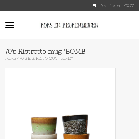
0 Artikelen - €0,00
Home
HKLIVING
70's Ristretto mug ''BOMB''
HOME
/
70'S RISTRETTO MUG ''BOMB''
Le Creuset
Tokyo design
Lenta Living
OXO
Koken