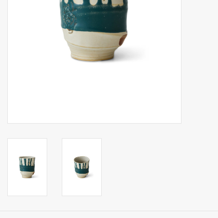
Op Tafel
Koffie & Thee
Lifestyle
Vroeger
Keukenspullen
Food
Boeken
Cadeaubon