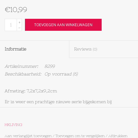
€10,99
Textiel
+
TOEVOEGEN AAN WINKELWAGEN
-
Bakken
Hout
Informatie
Reviews
(0)
Olieflessen
Artikelnummer:
8299
Beschikbaarheid:
Op voorraad
(6)
Afmeting: 7,2x7,2x9,2cm
Er is weer een prachtige nieuwe serie bijgekomen bij
HKLIVING
Uniek handwerk
HKLIVING
Aan verlanglijst toevoegen
/
Toevoegen om te vergelijken
/
Afdrukken