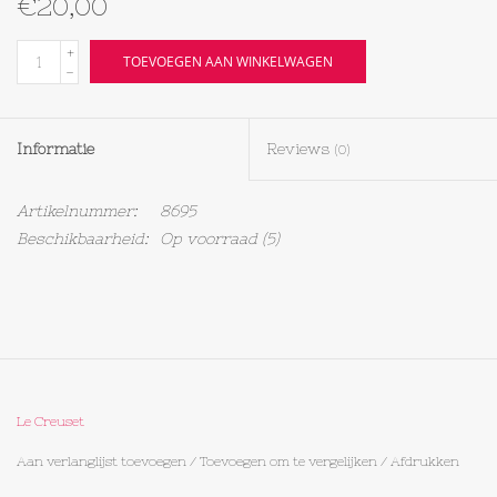
€20,00
Textiel
+
TOEVOEGEN AAN WINKELWAGEN
-
Bakken
Informatie
Reviews
(0)
Hout
Artikelnummer:
8695
Olieflessen
Beschikbaarheid:
Op voorraad
(5)
Le Creuset
Aan verlanglijst toevoegen
/
Toevoegen om te vergelijken
/
Afdrukken