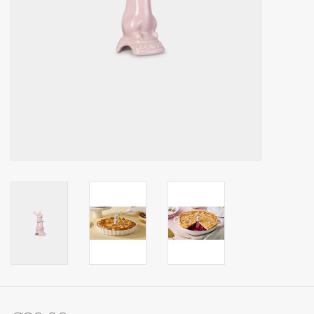
Op Tafel
Koffie & Thee
Lifestyle
Vroeger
Keukenspullen
Food
Boeken
Cadeaubon