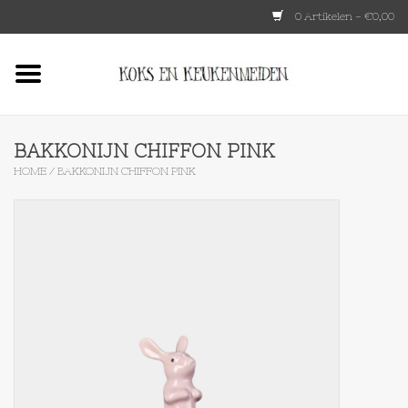
0 Artikelen - €0,00
Home
HKLIVING
BAKKONIJN CHIFFON PINK
HOME
/
BAKKONIJN CHIFFON PINK
Le Creuset
Tokyo design
Lenta Living
OXO
Koken