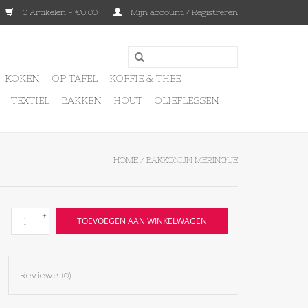
0 Artikelen - €0,00
Mijn account / Registreren
KOKEN
OP TAFEL
KOFFIE & THEE
TEXTIEL
BAKKEN
HOUT
OLIEFLESSEN
HOME
/
BAKKONIJN MERINGUE
+
TOEVOEGEN AAN WINKELWAGEN
-
Reviews
(0)