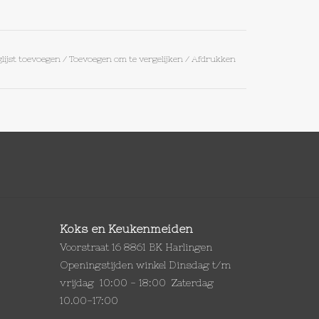
lijst toevoegen
/
Toevoegen om te vergelijken
/
Afdrukken
Koks en Keukenmeiden
Voorstraat 16 8861 BK Harlingen
Openingstijden winkel Dinsdag t/m
vrijdag 10:00 - 18:00 Zaterdag
10.00-17:00