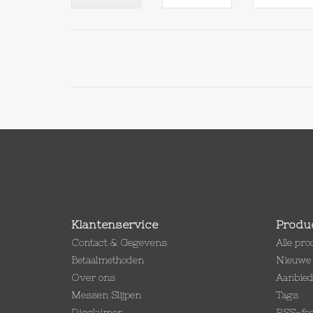
Klantenservice
Produ
Contact & Gegevens
Alle pr
Betaalmethoden
Nieuwe 
Over ons
Aanbie
Messen Slijpen
Tags
Disclaimer
RSS-fe