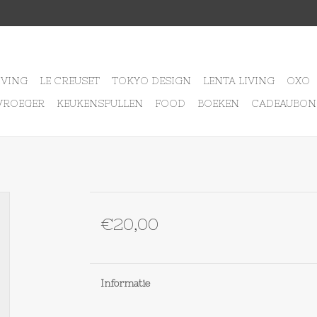
IVING
LE CREUSET
TOKYO DESIGN
LENTA LIVING
OXO
VROEGER
KEUKENSPULLEN
FOOD
BOEKEN
CADEAUBON
€20,00
Informatie