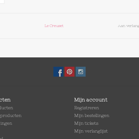
Le Creuset
Aan verlang
cten
Mijn account
oducten
Registreren
producten
Mijn bestellingen
dingen
Mijn tickets
Mijn verlanglijst
ed