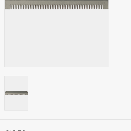
Op Tafel
Koffie & Thee
Lifestyle
Vroeger
Keukenspullen
Food
Boeken
Cadeaubon