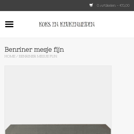
0 Artikelen - €0,00
Home
HKLIVING
Benriner mesje fijn
HOME
/
BENRINER MESJE FIJN
Le Creuset
Tokyo design
Lenta Living
OXO
Koken