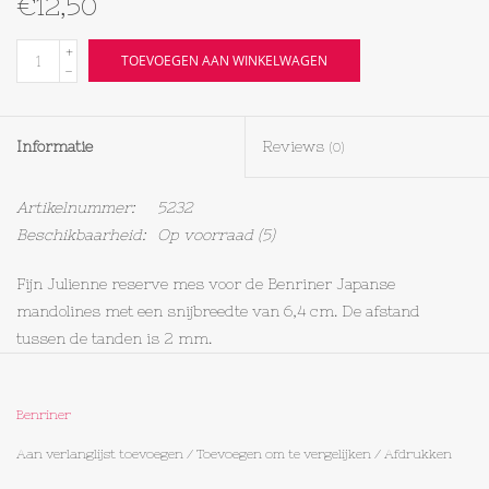
€12,50
Textiel
+
TOEVOEGEN AAN WINKELWAGEN
-
Bakken
Informatie
Reviews
(0)
Hout
Artikelnummer:
5232
Olieflessen
Beschikbaarheid:
Op voorraad
(5)
Fijn Julienne reserve mes voor de Benriner Japanse
mandolines met een snijbreedte van 6,4 cm. De afstand
tussen de tanden is 2 mm.
Benriner
Aan verlanglijst toevoegen
/
Toevoegen om te vergelijken
/
Afdrukken