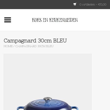
0 Artikelen - €0,00
Home
HKLIVING
Campagnard 30cm BLEU
HOME
/
CAMPAGNARD 30CM BLEU
Le Creuset
Tokyo design
Lenta Living
OXO
Koken