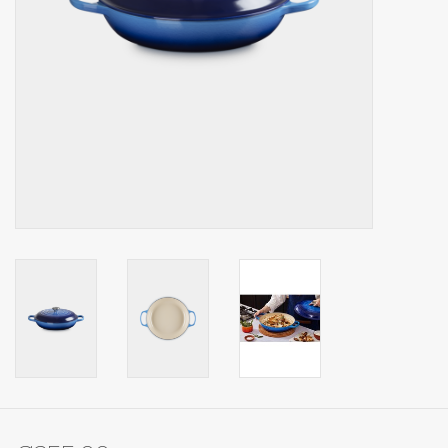
Op Tafel
Koffie & Thee
Lifestyle
Vroeger
Keukenspullen
Food
Boeken
Cadeaubon