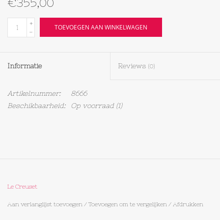
€355,00
Textiel
+
TOEVOEGEN AAN WINKELWAGEN
-
Bakken
Informatie
Reviews
(0)
Hout
Artikelnummer:
8666
Olieflessen
Beschikbaarheid:
Op voorraad
(1)
Le Creuset
Aan verlanglijst toevoegen
/
Toevoegen om te vergelijken
/
Afdrukken