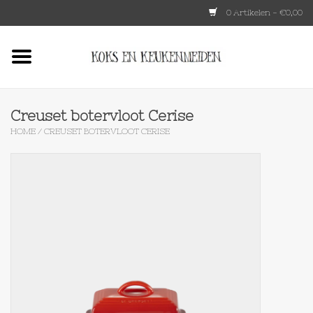
0 Artikelen - €0,00
Home
HKLIVING
Creuset botervloot Cerise
HOME
/
CREUSET BOTERVLOOT CERISE
Le Creuset
Tokyo design
Lenta Living
OXO
Koken