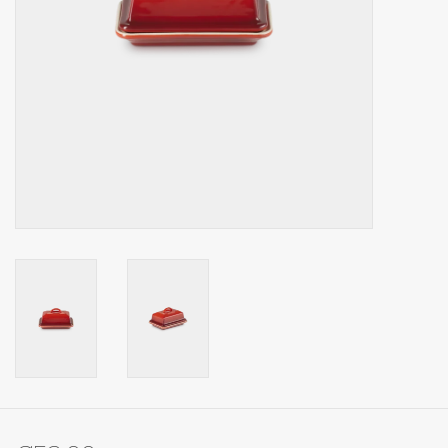
Op Tafel
Koffie & Thee
Lifestyle
Vroeger
Keukenspullen
Food
Boeken
Cadeaubon