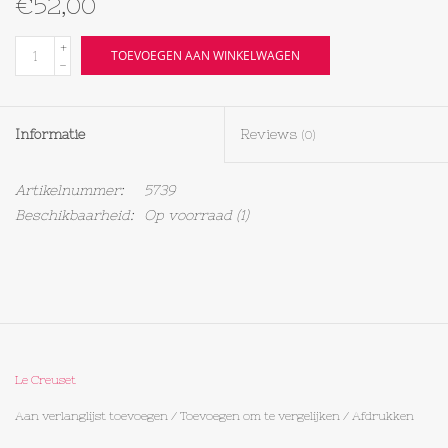
€52,00
Textiel
+
TOEVOEGEN AAN WINKELWAGEN
-
Bakken
Informatie
Reviews
(0)
Hout
Artikelnummer:
5739
Olieflessen
Beschikbaarheid:
Op voorraad
(1)
Le Creuset
Aan verlanglijst toevoegen
/
Toevoegen om te vergelijken
/
Afdrukken