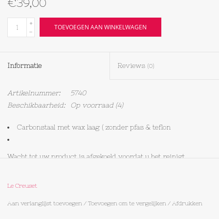
€39,00
Textiel
+
TOEVOEGEN AAN WINKELWAGEN
-
Bakken
Informatie
Reviews
(0)
Hout
Artikelnummer:
5740
Olieflessen
Beschikbaarheid:
Op voorraad
(4)
Carbonstaal met wax laag ( zonder pfas & teflon
Wacht tot uw product is afgekoeld voordat u het reinigt.
Was uw bakgerei na elk gebruik met de hand met warm water
Le Creuset
en afwasmiddel.
Aan verlanglijst toevoegen
/
Toevoegen om te vergelijken
/
Afdrukken