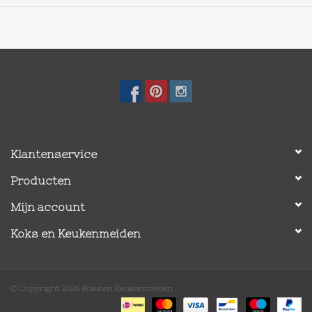
Gebruik geen schurende reinigingsmiddelen of metalen,
agressief schurende of stugge reinigingsdoekjes of borstels
op de oppervlakken.
Droog het product na het wassen goed af en bewaar het op een
droge plaats.
Gebruik tot : 240°C
Inhoud: 1,88 L
Klantenservice
Producten
Mijn account
Koks en Keukenmeiden
© Copyright 2026 Koks en Keukenmeiden