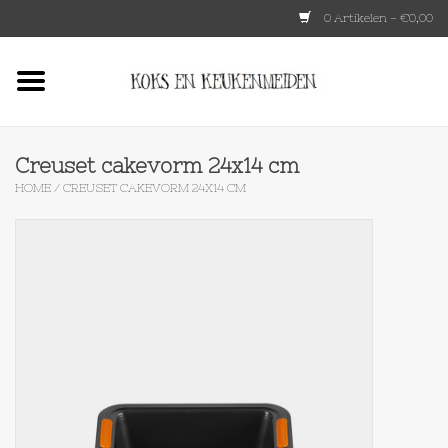
0 Artikelen - €0,00
Home
HKLIVING
Creuset cakevorm 24x14 cm
HOME
/
CREUSET CAKEVORM 24X14 CM
Le Creuset
Tokyo design
Lenta Living
OXO
Koken