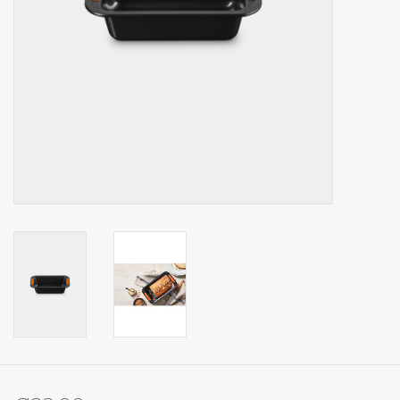
Op Tafel
Koffie & Thee
Lifestyle
Vroeger
Keukenspullen
Food
Boeken
Cadeaubon