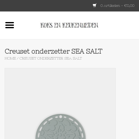
0 Artikelen - €0,00
Home
HKLIVING
Creuset onderzetter SEA SALT
HOME
/
CREUSET ONDERZETTER SEA SALT
Le Creuset
Tokyo design
Lenta Living
OXO
Koken