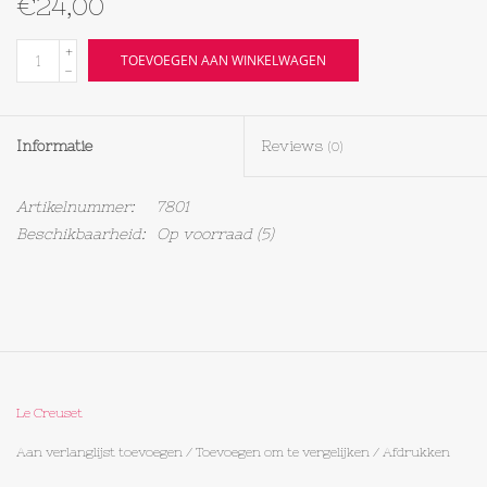
€24,00
Textiel
+
TOEVOEGEN AAN WINKELWAGEN
-
Bakken
Informatie
Reviews
(0)
Hout
Artikelnummer:
7801
Olieflessen
Beschikbaarheid:
Op voorraad
(5)
Le Creuset
Aan verlanglijst toevoegen
/
Toevoegen om te vergelijken
/
Afdrukken