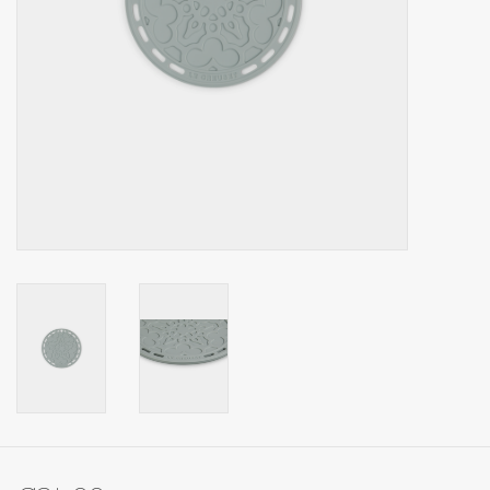
Op Tafel
Koffie & Thee
Lifestyle
Vroeger
Keukenspullen
Food
Boeken
Cadeaubon