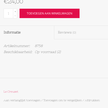
€24,00
Textiel
+
TOEVOEGEN AAN WINKELWAGEN
-
Bakken
Informatie
Reviews
(0)
Hout
Artikelnummer:
8758
Olieflessen
Beschikbaarheid:
Op voorraad
(2)
Le Creuset
Aan verlanglijst toevoegen
/
Toevoegen om te vergelijken
/
Afdrukken