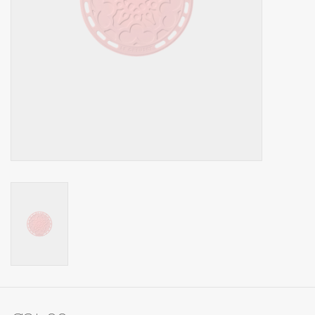
Op Tafel
Koffie & Thee
Lifestyle
Vroeger
Keukenspullen
Food
Boeken
Cadeaubon