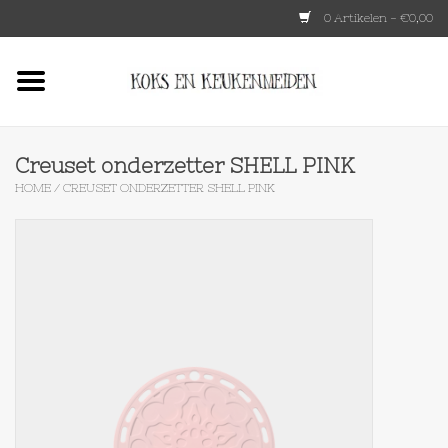
0 Artikelen - €0,00
Home
HKLIVING
Creuset onderzetter SHELL PINK
HOME
/
CREUSET ONDERZETTER SHELL PINK
Le Creuset
Tokyo design
Lenta Living
OXO
Koken