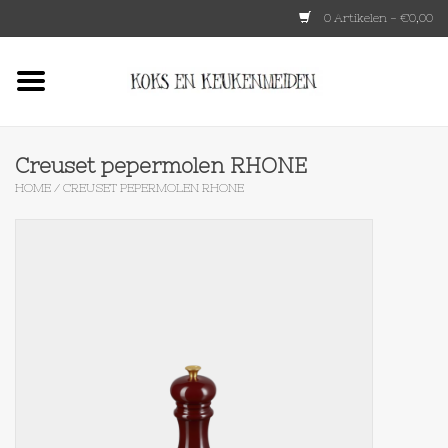
0 Artikelen - €0,00
Home
HKLIVING
Creuset pepermolen RHONE
HOME
/
CREUSET PEPERMOLEN RHONE
Le Creuset
Tokyo design
Lenta Living
OXO
Koken