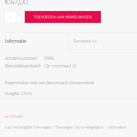
€47,00
Textiel
+
TOEVOEGEN AAN WINKELWAGEN
-
Bakken
Informatie
Reviews
(0)
Hout
Artikelnummer:
6964
Olieflessen
Beschikbaarheid:
Op voorraad
(1)
Pepermolen met een keramisch binnenwerk
Hoogte: 21cm
Materiaal: acryl
10 jaar garantie
Le Creuset
Pas de grofheid van de maling aan door de knop rechtsom te
Aan verlanglijst toevoegen
/
Toevoegen om te vergelijken
/
Afdrukken
draaien voor een fijnere maling en linksom voor een grovere