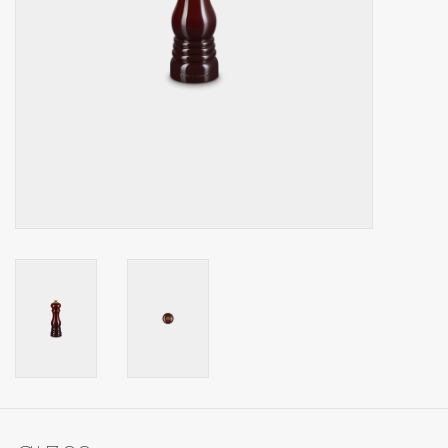
Op Tafel
Koffie & Thee
Lifestyle
Vroeger
Keukenspullen
Food
Boeken
Cadeaubon