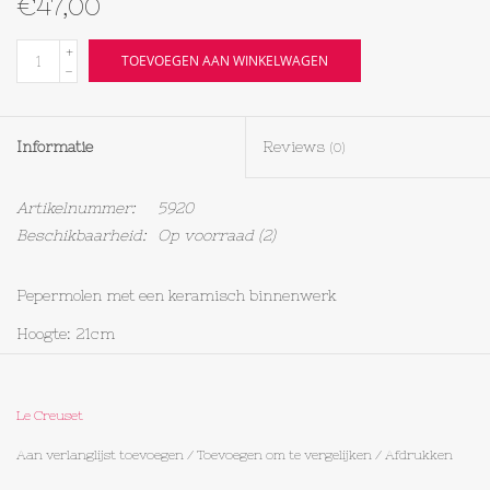
€47,00
Textiel
+
TOEVOEGEN AAN WINKELWAGEN
-
Bakken
Informatie
Reviews
(0)
Hout
Artikelnummer:
5920
Olieflessen
Beschikbaarheid:
Op voorraad
(2)
Pepermolen met een keramisch binnenwerk
Hoogte: 21cm
Materiaal: acryl
10 jaar garantie
Le Creuset
Pas de grofheid van de maling aan door de knop rechtsom te
Aan verlanglijst toevoegen
/
Toevoegen om te vergelijken
/
Afdrukken
draaien voor een fijnere maling en linksom voor een grovere