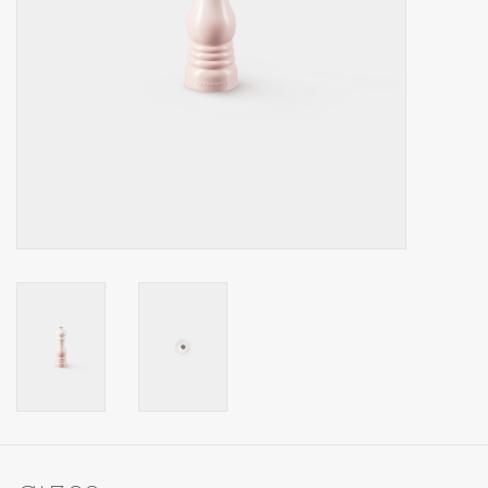
Op Tafel
Koffie & Thee
Lifestyle
Vroeger
Keukenspullen
Food
Boeken
Cadeaubon