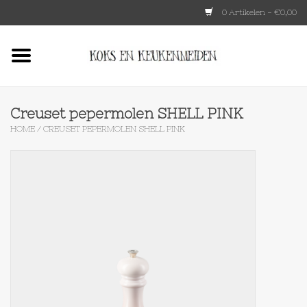
0 Artikelen - €0,00
Home
HKLIVING
Creuset pepermolen SHELL PINK
HOME
/
CREUSET PEPERMOLEN SHELL PINK
Le Creuset
Tokyo design
Lenta Living
OXO
Koken