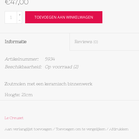
€47,00
Textiel
+
TOEVOEGEN AAN WINKELWAGEN
-
Bakken
Informatie
Reviews
(0)
Hout
Artikelnummer:
5934
Olieflessen
Beschikbaarheid:
Op voorraad
(2)
Zoutmolen met een keramisch binnenwerk
Hoogte: 21cm
Materiaal: acryl
10 jaar garantie
Le Creuset
Pas de grofheid van de maling aan door de knop rechtsom te
Aan verlanglijst toevoegen
/
Toevoegen om te vergelijken
/
Afdrukken
draaien voor een fijnere maling en linksom voor een grovere