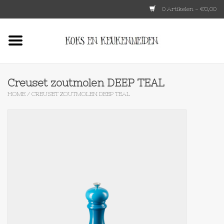
0 Artikelen - €0,00
Home
HKLIVING
Creuset zoutmolen DEEP TEAL
HOME
/
CREUSET ZOUTMOLEN DEEP TEAL
Le Creuset
Tokyo design
Lenta Living
OXO
Koken