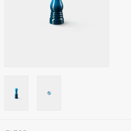
Op Tafel
Koffie & Thee
Lifestyle
Vroeger
Keukenspullen
Food
Boeken
Cadeaubon