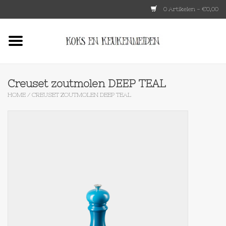
0 Artikelen - €0,00
Home
HKLIVING
Creuset zoutmolen DEEP TEAL
HOME
/
CREUSET ZOUTMOLEN DEEP TEAL
Le Creuset
Tokyo design
Lenta Living
OXO
Koken