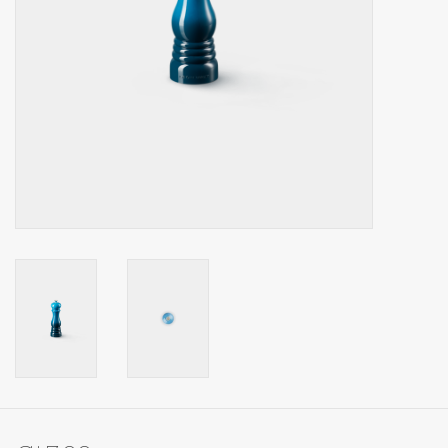
Op Tafel
Koffie & Thee
Lifestyle
Vroeger
Keukenspullen
Food
Boeken
Cadeaubon