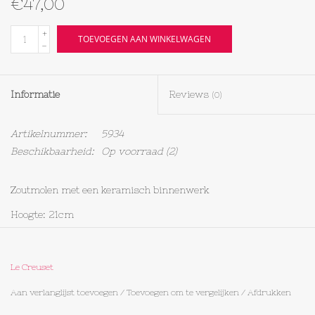
€47,00
Textiel
+
TOEVOEGEN AAN WINKELWAGEN
-
Bakken
Informatie
Reviews
(0)
Hout
Artikelnummer:
5934
Olieflessen
Beschikbaarheid:
Op voorraad
(2)
Zoutmolen met een keramisch binnenwerk
Hoogte: 21cm
Materiaal: acryl
10 jaar garantie
Le Creuset
Pas de grofheid van de maling aan door de knop rechtsom te
Aan verlanglijst toevoegen
/
Toevoegen om te vergelijken
/
Afdrukken
draaien voor een fijnere maling en linksom voor een grovere