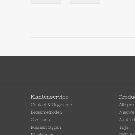
Klantenservice
Produ
Contact & Gegevens
Alle pr
Betaalmethoden
Nieuwe 
Over ons
Aanbie
Messen Slijpen
Tags
Disclaimer
RSS-fe