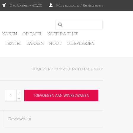
0 Artikelen - €0,00
Mijn account / Registreren
KOKEN
OP TAFEL
KOFFIE & THEE
TEXTIEL
BAKKEN
HOUT
OLIEFLESSEN
HOME
/
CREUSET ZOUTMOLEN SEA SALT
+
TOEVOEGEN AAN WINKELWAGEN
-
Reviews
(0)