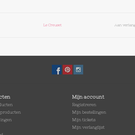
Le Creuset
Aan verlang
cten
Mijn account
oducten
Registreren
producten
Mijn bestellingen
dingen
Mijn tickets
Mijn verlanglijst
ed