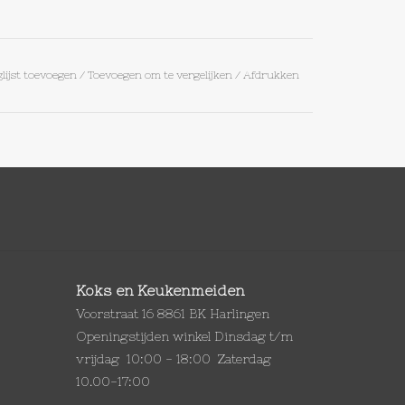
lijst toevoegen
/
Toevoegen om te vergelijken
/
Afdrukken
Koks en Keukenmeiden
Voorstraat 16 8861 BK Harlingen
Openingstijden winkel Dinsdag t/m
vrijdag 10:00 - 18:00 Zaterdag
10.00-17:00