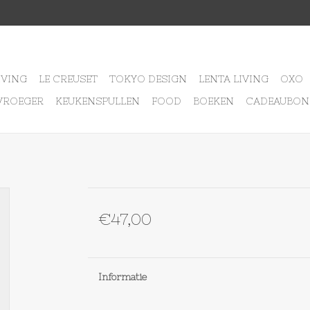
IVING
LE CREUSET
TOKYO DESIGN
LENTA LIVING
OXO
VROEGER
KEUKENSPULLEN
FOOD
BOEKEN
CADEAUBON
€47,00
Informatie