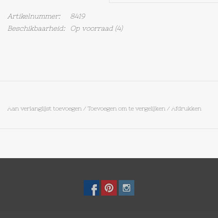
Artikelnummer:
8419
Op Tafel
Beschikbaarheid:
Op voorraad
(4)
Koffie & Thee
Lifestyle
Vroeger
Aan verlanglijst toevoegen
/
Toevoegen om te vergelijken
/
Afdrukken
Keukenspullen
Food
Boeken
Cadeaubon