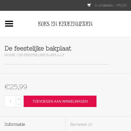
0 Artikelen - €0,00
Home
HKLIVING
De feestelijke bakplaat
HOME
/
DE FEESTELIJKE BAKPLAAT
Le Creuset
Tokyo design
€25,99
Lenta Living
+
TOEVOEGEN AAN WINKELWAGEN
-
OXO
Informatie
Reviews
(0)
Koken