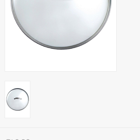
Op Tafel
Koffie & Thee
Lifestyle
Vroeger
Keukenspullen
Food
Boeken
Cadeaubon