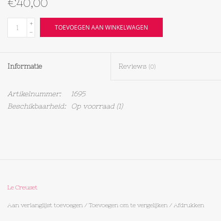
€40,00
Textiel
+
TOEVOEGEN AAN WINKELWAGEN
-
Bakken
Informatie
Reviews
(0)
Hout
Artikelnummer:
1695
Olieflessen
Beschikbaarheid:
Op voorraad
(1)
Le Creuset
Aan verlanglijst toevoegen
/
Toevoegen om te vergelijken
/
Afdrukken