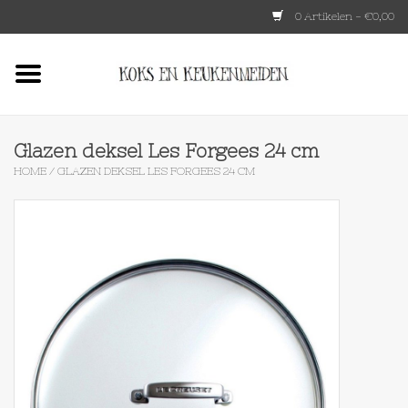
0 Artikelen - €0,00
Home
HKLIVING
Glazen deksel Les Forgees 24 cm
HOME
/
GLAZEN DEKSEL LES FORGEES 24 CM
Le Creuset
Tokyo design
Lenta Living
OXO
Koken