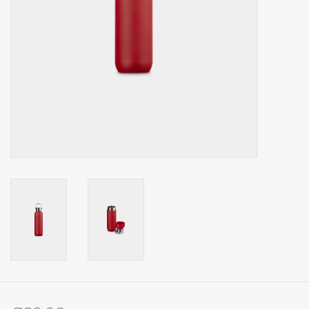
Op Tafel
Koffie & Thee
Lifestyle
Vroeger
Keukenspullen
Food
Boeken
Cadeaubon