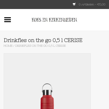
0 Artikelen - €0,00
Home
HKLIVING
Drinkfles on the go 0,5 l CERISE
HOME
/
DRINKFLES ON THE GO 0,5 L CERISE
Le Creuset
Tokyo design
Lenta Living
OXO
Koken