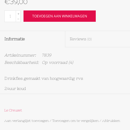
€39,00
Textiel
+
TOEVOEGEN AAN WINKELWAGEN
-
Bakken
Informatie
Reviews
(0)
Hout
Artikelnummer:
7839
Olieflessen
Beschikbaarheid:
Op voorraad
(4)
Drinkfles gemaakt van hoogwaardig rvs
24uur koud
12uur warm
afwassen met de hand!
Le Creuset
Aan verlanglijst toevoegen
/
Toevoegen om te vergelijken
/
Afdrukken