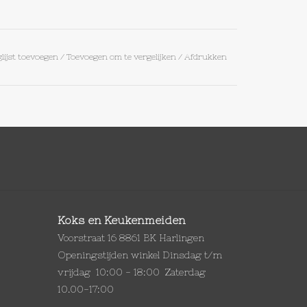
lijst toevoegen
/
Toevoegen om te vergelijken
/
Afdrukken
Koks en Keukenmeiden
Voorstraat 16 8861 BK Harlingen
Openingstijden winkel Dinsdag t/m
vrijdag 10:00 - 18:00 Zaterdag
10.00-17:00