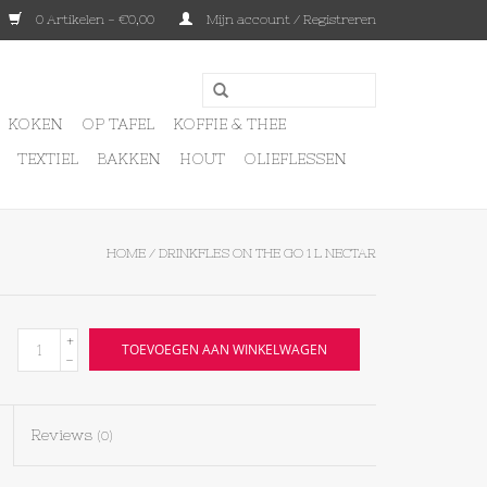
0 Artikelen - €0,00
Mijn account / Registreren
KOKEN
OP TAFEL
KOFFIE & THEE
TEXTIEL
BAKKEN
HOUT
OLIEFLESSEN
HOME
/
DRINKFLES ON THE GO 1 L NECTAR
+
TOEVOEGEN AAN WINKELWAGEN
-
Reviews
(0)