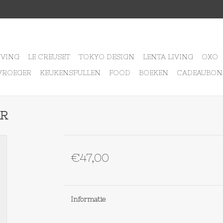
IVING
LE CREUSET
TOKYO DESIGN
LENTA LIVING
OXO
VROEGER
KEUKENSPULLEN
FOOD
BOEKEN
CADEAUBON
AR
€47,00
Informatie