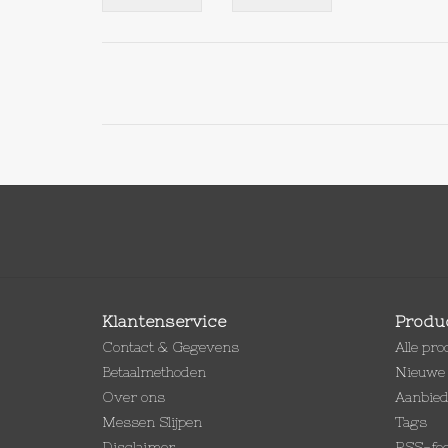
Klantenservice
Produ
Contact & Gegevens
Alle pr
Betaalmethoden
Nieuwe 
Over ons
Aanbie
Messen Slijpen
Tags
Disclaimer
RSS-fe