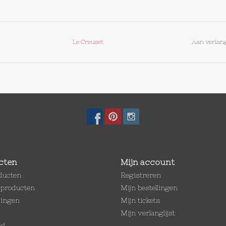
Le Creuset
Aan verlang
cten
Mijn account
oducten
Registreren
producten
Mijn bestellingen
dingen
Mijn tickets
Mijn verlanglijst
ed