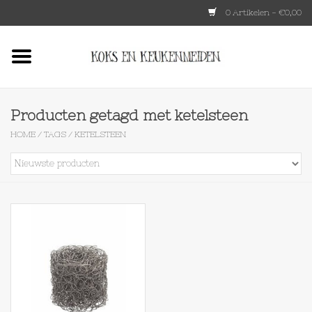
0 Artikelen - €0,00
Home
HKLIVING
Producten getagd met ketelsteen
HOME
/
TAGS
/
KETELSTEEN
Le Creuset
Tokyo design
Lenta Living
OXO
Koken