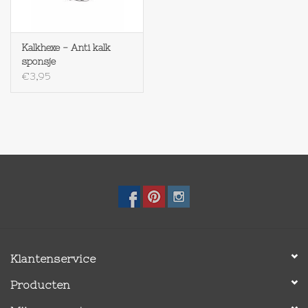
Op Tafel
Kalkhexe - Anti kalk
sponsje
Koffie & Thee
€3,95
Lifestyle
Vroeger
Keukenspullen
Food
Klantenservice
Boeken
Producten
Cadeaubon