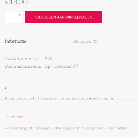
€13,00
Textiel
+
TOEVOEGEN AAN WINKELWAGEN
-
Bakken
Informatie
Reviews
(0)
Hout
Artikelnummer:
1737
Olieflessen
Beschikbaarheid:
Op voorraad
(4)
Klaar voor de hitte: onze siliconen en versterkte nylon
hulpmiddelen zijn hittebestendig tot maximaal 250°C.
Le Creuset
Eenvoudig te reinigen: de siliconen kop is afneembaar. U kunt
Aan verlanglijst toevoegen
/
Toevoegen om te vergelijken
/
Afdrukken
hem in de vaatwasmachine stoppen voor gemakkelijke