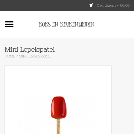
0 Artikelen - €0,00
Home
HKLIVING
Mini Lepelspatel
HOME
/
MINI LEPELSPATEL
Le Creuset
Tokyo design
Lenta Living
OXO
Koken