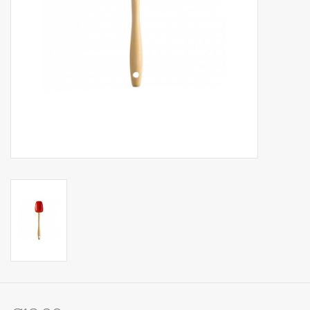
Op Tafel
Koffie & Thee
Lifestyle
Vroeger
Keukenspullen
Food
Boeken
Cadeaubon