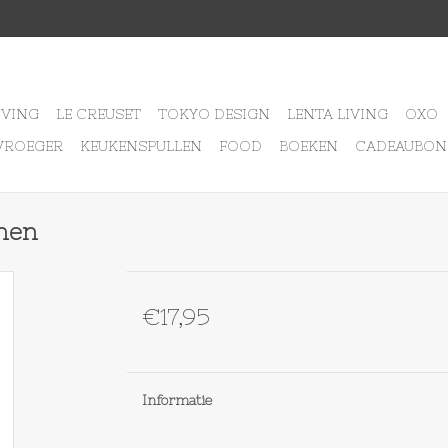
IVING
LE CREUSET
TOKYO DESIGN
LENTA LIVING
OXO
VROEGER
KEUKENSPULLEN
FOOD
BOEKEN
CADEAUBON
nen
€17,95
Informatie