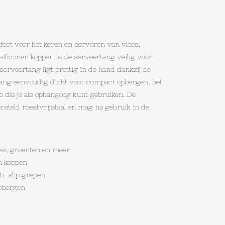
ect voor het keren en serveren van vlees,
siliconen koppen is de serveertang veilig voor
serveertang ligt prettig in de hand dankzij de
e tang eenvoudig dicht voor compact opbergen, het
b die je als ophangoog kunt gebruiken. De
steld roestvrijstaal en mag na gebruik in de
ees, groenten en meer
en koppen
ti-slip grepen
opbergen