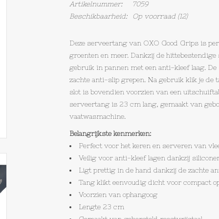
Artikelnummer:
7059
Beschikbaarheid:
Op voorraad
(12)
Deze serveertang van OXO Good Grips is perf
groenten en meer. Dankzij de hittebestendige 
gebruik in pannen met een anti-kleef laag. De 
zachte anti-slip grepen. Na gebruik klik je d
slot is bovendien voorzien van een uitschuifta
serveertang is 23 cm lang, gemaakt van gebor
vaatwasmachine.
Belangrijkste kenmerken:
Perfect voor het keren en serveren van vl
Veilig voor anti-kleef lagen dankzij silicon
Ligt prettig in de hand dankzij de zachte an
Tang klikt eenvoudig dicht voor compact 
Voorzien van ophangoog
Lengte 23 cm