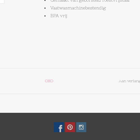
Gemaakt van geborsteld roestvrijstaal
Vaatwasmachinebestendig
BPA vrij
OXO
Aan verlang