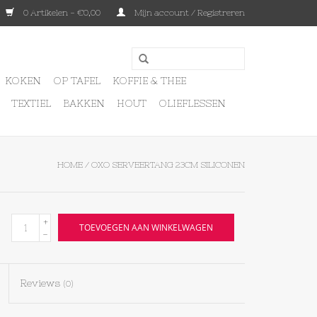
0 Artikelen - €0,00
Mijn account / Registreren
KOKEN
OP TAFEL
KOFFIE & THEE
TEXTIEL
BAKKEN
HOUT
OLIEFLESSEN
HOME
/
OXO SERVEERTANG 23CM SILICONEN
+
TOEVOEGEN AAN WINKELWAGEN
-
Reviews
(0)