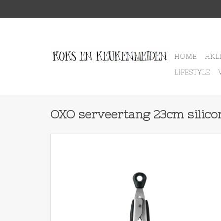
HOME
HKL
LIFESTYLE
OXO serveertang 23cm silico